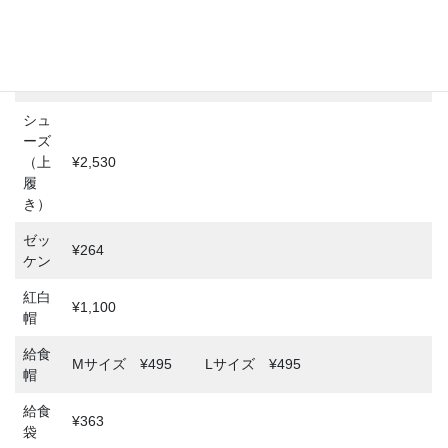
年）
ホイ
ッス
¥440
ル
シュ
ーズ
（上
¥2,530
履
き）
ゼッ
¥264
ケン
紅白
¥1,100
帽
給食
Mサイズ ¥495
Lサイズ ¥495
帽
給食
¥363
袋