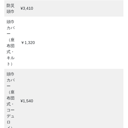
防災
¥3,410
頭巾
頭巾
カバ
ー
（座
￥1,320
布団
式・
キル
ト）
頭巾
カバ
ー
（座
布団
¥1,540
式・
コー
デュ
ロ